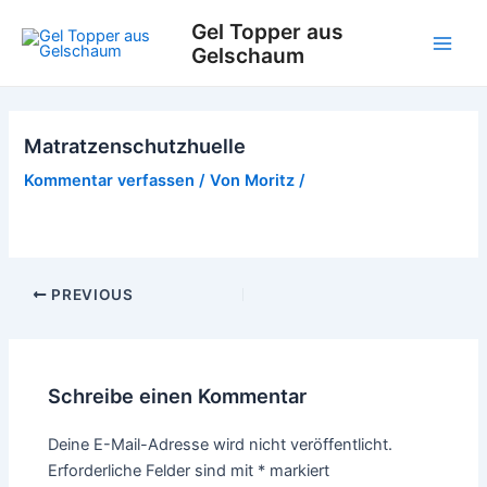
Zum
Gel Topper aus
Inhalt
Gelschaum
Main
springen
Men
Matratzenschutzhuelle
Kommentar verfassen
/ Von
Moritz
/
Post
PREVIOUS
navigation
Schreibe einen Kommentar
Deine E-Mail-Adresse wird nicht veröffentlicht.
Erforderliche Felder sind mit
*
markiert