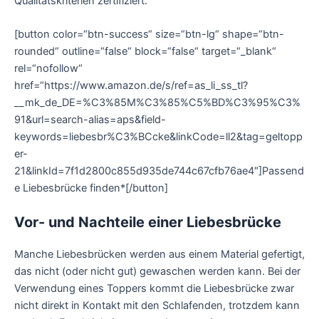
Qualitätskriterien zertifiziert.
[button color=“btn-success“ size=“btn-lg“ shape=“btn-
rounded“ outline=“false“ block=“false“ target=“_blank“
rel=“nofollow“
href=“https://www.amazon.de/s/ref=as_li_ss_tl?
__mk_de_DE=%C3%85M%C3%85%C5%BD%C3%95%C3%
91&url=search-alias=aps&field-
keywords=liebesbr%C3%BCcke&linkCode=ll2&tag=geltopp
er-
21&linkId=7f1d2800c855d935de744c67cfb76ae4″]Passend
e Liebesbrücke finden*[/button]
Vor- und Nachteile einer Liebesbrücke
Manche Liebesbrücken werden aus einem Material gefertigt,
das nicht (oder nicht gut) gewaschen werden kann. Bei der
Verwendung eines Toppers kommt die Liebesbrücke zwar
nicht direkt in Kontakt mit den Schlafenden, trotzdem kann