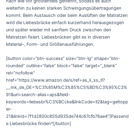
nach wie vor größtenteils getrennt, sodass es auch
weiterhin zu keinen starken Schwingungsübertragungen
kommt. Beim Austausch oder beim Auslüften der Matratzen
wird die Liebesbrücke einfach kurzerhand herausgezogen
und später wieder mit sanftem Druck zwischen den
Matratzen fixiert. Liebesbrücken gibt es in diversen
Material-, Form- und Größenausführungen.
[button color=“btn-success“ size=“btn-lg“ shape=“btn-
rounded“ outline=“false“ block=“false“ target=“_blank“
rel=“nofollow“
href=“https://www.amazon.de/s/ref=as_li_ss_tl?
__mk_de_DE=%C3%85M%C3%85%C5%BD%C3%95%C3%
91&url=search-alias=aps&field-
keywords=liebesbr%C3%BCcke&linkCode=ll2&tag=geltopp
er-
21&linkId=7f1d2800c855d935de744c67cfb76ae4″]Passend
e Liebesbrücke finden*[/button]