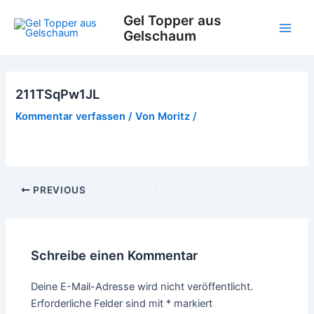
Zum
Gel Topper aus
Inhalt
Gelschaum
Main
springen
Men
211TSqPw1JL
Kommentar verfassen
/ Von
Moritz
/
Post
PREVIOUS
navigation
Schreibe einen Kommentar
Deine E-Mail-Adresse wird nicht veröffentlicht.
Erforderliche Felder sind mit
*
markiert