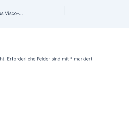
Orthopädisches Nackenstützkissen von Ebitop aus Visco-Gelschaum
ht.
Erforderliche Felder sind mit
*
markiert