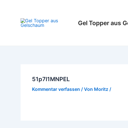
Zum
Inhalt
springen
Gel Topper aus 
51p7l1MNPEL
Kommentar verfassen
/ Von
Moritz
/