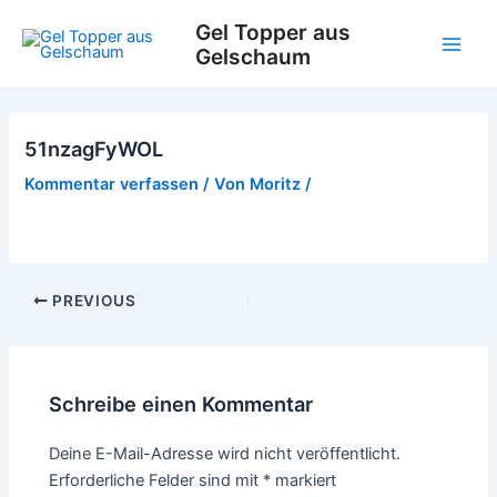
Zum
Gel Topper aus
Inhalt
Gelschaum
Main
springen
Men
51nzagFyWOL
Kommentar verfassen
/ Von
Moritz
/
Post
PREVIOUS
navigation
Schreibe einen Kommentar
Deine E-Mail-Adresse wird nicht veröffentlicht.
Erforderliche Felder sind mit
*
markiert