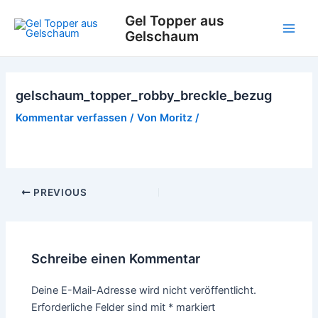
Zum
Gel Topper aus
Inhalt
Gelschaum
Main
springen
Men
gelschaum_topper_robby_breckle_bezug
Kommentar verfassen
/ Von
Moritz
/
Post
PREVIOUS
navigation
Schreibe einen Kommentar
Deine E-Mail-Adresse wird nicht veröffentlicht.
Erforderliche Felder sind mit
*
markiert