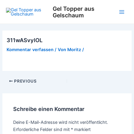
Zum
Gel Topper aus
Inhalt
Gelschaum
Main
springen
Men
311wASvyIOL
Kommentar verfassen
/ Von
Moritz
/
Post
PREVIOUS
navigation
Schreibe einen Kommentar
Deine E-Mail-Adresse wird nicht veröffentlicht.
Erforderliche Felder sind mit
*
markiert