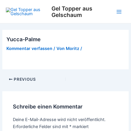
Zum
Gel Topper aus
Inhalt
Gelschaum
Main
springen
Men
Yucca-Palme
Kommentar verfassen
/ Von
Moritz
/
Post
PREVIOUS
navigation
Schreibe einen Kommentar
Deine E-Mail-Adresse wird nicht veröffentlicht.
Erforderliche Felder sind mit
*
markiert