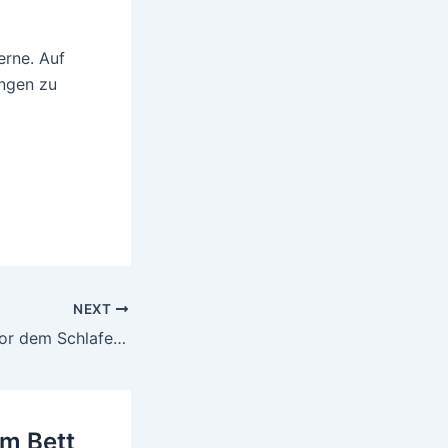
erne. Auf
ungen zu
NEXT
Darauf kann ich vor dem Schlafen gehen nicht verzichten | Blogparade |
m Bett