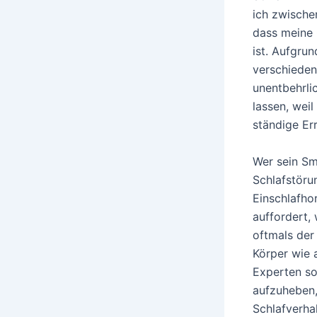
ich zwische
dass meine 
ist. Aufgru
verschieden
unentbehrli
lassen, weil
ständige Err
Wer sein Sm
Schlafstöru
Einschlafho
auffordert,
oftmals der 
Körper wie 
Experten s
aufzuheben,
Schlafverha