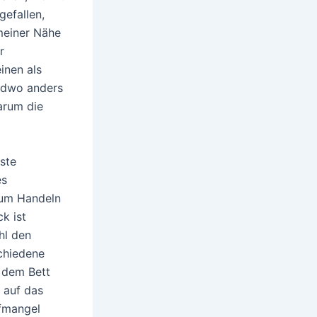
gefallen,
meiner Nähe
r
inen als
endwo anders
warum die
nste
es
zum Handeln
k ist
hl den
chiedene
 dem Bett
 auf das
afmangel