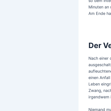
so dem Inter
Minuten an 
Am Ende hat
Der V
Nach einer 
ausgeschalt
aufleuchten
einen Anfal
Leben eingri
Zwang, nach
irgendwem i
Niemand muss