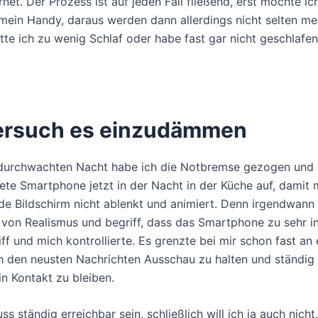
net. Der Prozess ist auf jeden Fall fließend, erst möchte ich
mein Handy, daraus werden dann allerdings nicht selten meh
te ich zu wenig Schlaf oder habe fast gar nicht geschlafen
ersuch es einzudämmen
durchwachten Nacht habe ich die Notbremse gezogen und 
ete Smartphone jetzt in der Nacht in der Küche auf, damit 
de Bildschirm nicht ablenkt und animiert. Denn irgendwann 
l von Realismus und begriff, dass das Smartphone zu sehr i
ff und mich kontrollierte. Es grenzte bei mir schon fast an 
 den neusten Nachrichten Ausschau zu halten und ständig 
n Kontakt zu bleiben.
 ständig erreichbar sein, schließlich will ich ja auch nicht