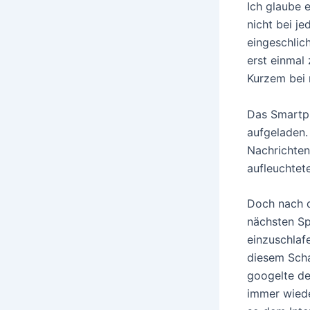
Ich glaube 
nicht bei j
eingeschlic
erst einmal
Kurzem bei 
Das Smartph
aufgeladen.
Nachrichten
aufleuchtete
Doch nach d
nächsten Sp
einzuschlaf
diesem Scha
googelte de
immer wiede