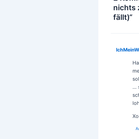
nichts
fällt)“
IchMeinW
Ha
me
so
… 
sc
lo
Xo
A