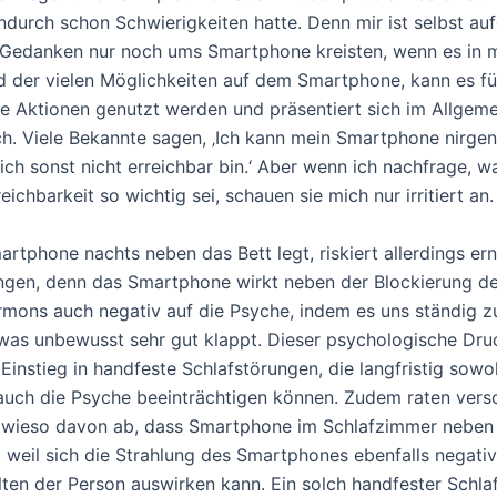
ndurch schon Schwierigkeiten hatte. Denn mir ist selbst auf
Gedanken nur noch ums Smartphone kreisten, wenn es in 
nd der vielen Möglichkeiten auf dem Smartphone, kann es fü
e Aktionen genutzt werden und präsentiert sich im Allgeme
ch. Viele Bekannte sagen, ‚Ich kann mein Smartphone nirg
 ich sonst nicht erreichbar bin.‘ Aber wenn ich nachfrage, 
eichbarkeit so wichtig sei, schauen sie mich nur irritiert an.
artphone nachts neben das Bett legt, riskiert allerdings er
ngen, denn das Smartphone wirkt neben der Blockierung d
rmons auch negativ auf die Psyche, indem es uns ständig 
 was unbewusst sehr gut klappt. Dieser psychologische Druc
Einstieg in handfeste Schlafstörungen, die langfristig sowo
auch die Psyche beeinträchtigen können. Zudem raten vers
owieso davon ab, dass Smartphone im Schlafzimmer neben
 weil sich die Strahlung des Smartphones ebenfalls negativ
lten der Person auswirken kann. Ein solch handfester Schl