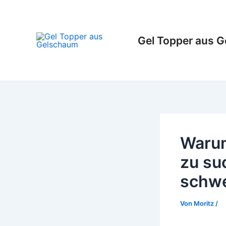
Zum
Inhalt
springen
Gel Topper aus 
Warum
zu su
schwer
Von
Moritz
/