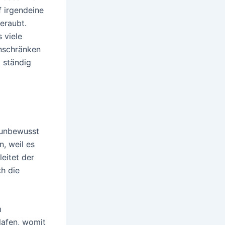
 irgendeine
eraubt.
 viele
inschränken
t ständig
 unbewusst
n, weil es
eitet der
ch die
m
lafen, womit