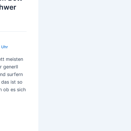
chwer
 Uhr
ett meisten
 generll
und surfern
das ist so
n ob es sich