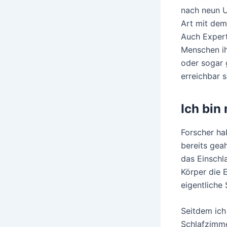
nach neun U
Art mit dem
Auch Expert
Menschen ih
oder sogar 
erreichbar s
Ich bin
Forscher ha
bereits gea
das Einschl
Körper die 
eigentliche
Seitdem ich
Schlafzimme