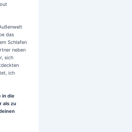
nout
 Außenwelt
be das
dem Schlafen
artner neben
, sich
ntdeckten
et, ich
 in die
 als zu
 deinen