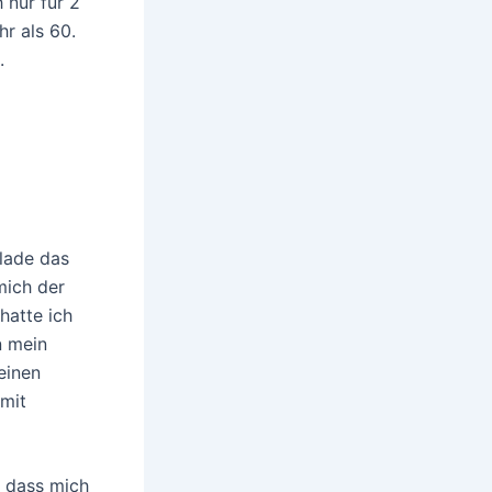
 nur für 2
r als 60.
.
lade das
mich der
hatte ich
n mein
einen
mit
, dass mich