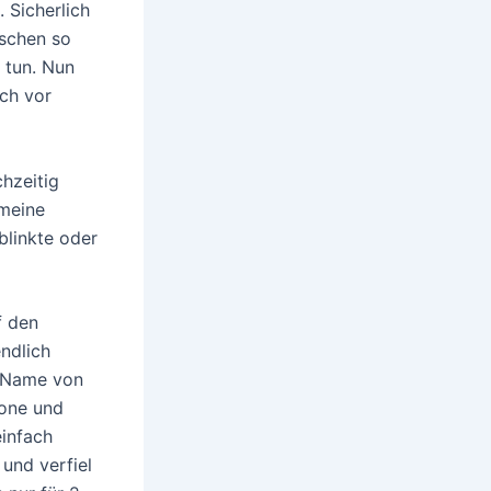
 Sicherlich
nschen so
 tun. Nun
och vor
hzeitig
 meine
blinkte oder
f den
ndlich
r Name von
hone und
einfach
und verfiel